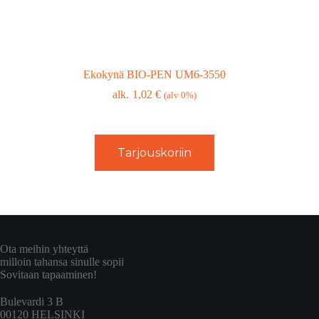
Ekokynä BIO-PEN UM6-3550
1,02
€
(alv 0%)
Tarjouskoriin
Ota meihin yhteyttä
milloin tahansa sinulle sopii
Sovitaan tapaaminen!
Bulevardi 3 B
00120 HELSINKI