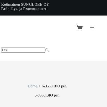
Skip
Kotimainen SUNGLOBE OY
to
Brändäys- ja Promotuotteet
content
Shopping
cart
Home
/
6-3550 BIO pen
6-3550 BIO pen