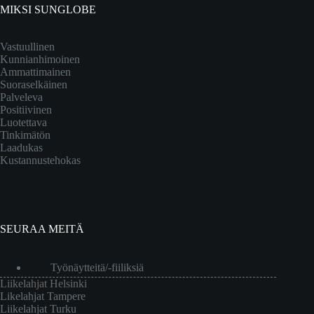
MIKSI SUNGLOBE
Vastuullinen
Kunnianhimoinen
Ammattimainen
Suoraselkäinen
Palveleva
Positiivinen
Luotettava
Tinkimätön
Laadukas
Kustannustehokas
SEURAA MEITÄ
Työnäytteitä/-fiiliksiä
Liikelahjat Helsinki
Likelahjat Tampere
Liikelahjat Turku