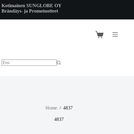
Skip
Kotimainen SUNGLOBE OY
to
Brändäys- ja Promotuotteet
content
Shopping
cart
Home
/
4837
4837