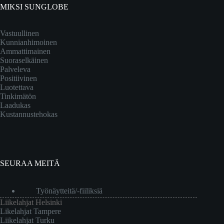
MIKSI SUNGLOBE
Vastuullinen
Kunnianhimoinen
Ammattimainen
Suoraselkäinen
Palveleva
Positiivinen
Luotettava
Tinkimätön
Laadukas
Kustannustehokas
SEURAA MEITÄ
Työnäytteitä/-fiiliksiä
Liikelahjat Helsinki
Likelahjat Tampere
Liikelahjat Turku