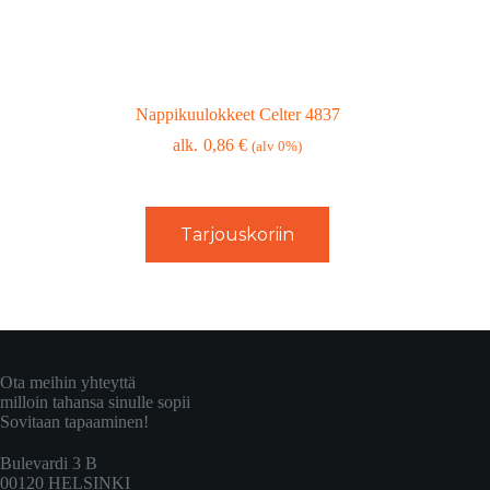
Nappikuulokkeet Celter 4837
0,86
€
(alv 0%)
Tarjouskoriin
Ota meihin yhteyttä
milloin tahansa sinulle sopii
Sovitaan tapaaminen!
Bulevardi 3 B
00120 HELSINKI