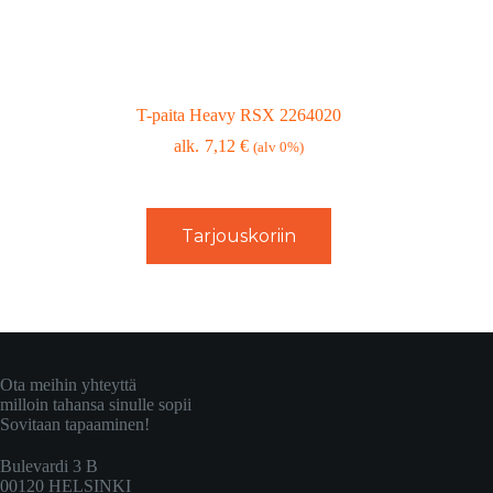
T-paita Heavy RSX 2264020
7,12
€
(alv 0%)
Tarjouskoriin
Ota meihin yhteyttä
milloin tahansa sinulle sopii
Sovitaan tapaaminen!
Bulevardi 3 B
00120 HELSINKI