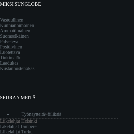
MIKSI SUNGLOBE
Vastuullinen
Kunnianhimoinen
Ammattimainen
Suoraselkäinen
Palveleva
Positiivinen
Luotettava
Tinkimätön
Laadukas
Kustannustehokas
SEURAA MEITÄ
Työnäytteitä/-fiiliksiä
Liikelahjat Helsinki
Likelahjat Tampere
Liikelahjat Turku