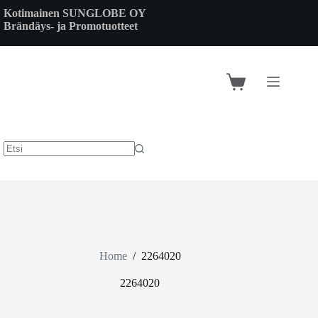
Skip
Kotimainen SUNGLOBE OY
to
Brändäys- ja Promotuotteet
content
Shopping
cart
Home
/
2264020
2264020