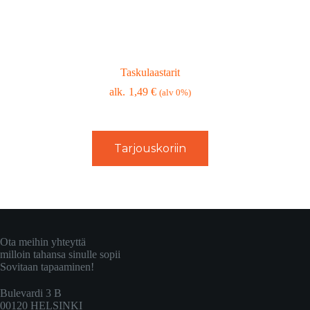
Taskulaastarit
1,49
€
(alv 0%)
Tarjouskoriin
Ota meihin yhteyttä
milloin tahansa sinulle sopii
Sovitaan tapaaminen!
Bulevardi 3 B
00120 HELSINKI