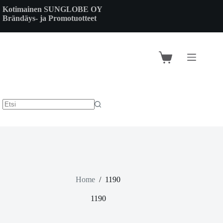
Skip
Kotimainen SUNGLOBE OY
to
Brändäys- ja Promotuotteet
content
Shopping
cart
Home
/
1190
1190