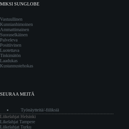
MIKSI SUNGLOBE
Vastuullinen
Kunnianhimoinen
Ammattimainen
Suoraselkäinen
Palveleva
Positiivinen
Luotettava
Tinkimätön
Laadukas
Kustannustehokas
SEURAA MEITÄ
Työnäytteitä/-fiiliksiä
Liikelahjat Helsinki
Likelahjat Tampere
Liikelahjat Turku