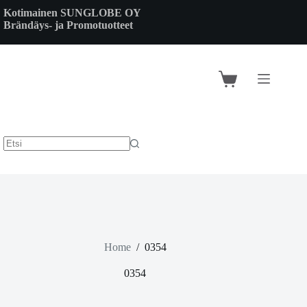
Skip
Kotimainen SUNGLOBE OY
to
Brändäys- ja Promotuotteet
content
Shopping
cart
Home
/
0354
0354