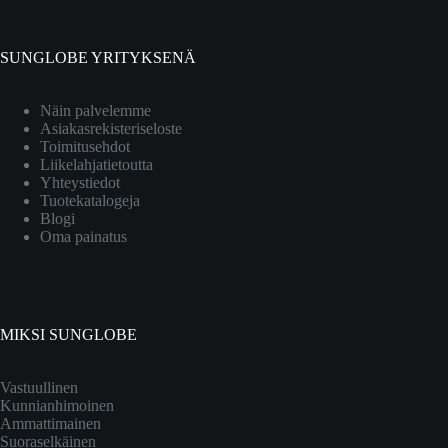
SUNGLOBE YRITYKSENÄ
Näin palvelemme
Asiakasrekisteriseloste
Toimitusehdot
Liikelahjatietoutta
Yhteystiedot
Tuotekatalogeja
Blogi
Oma painatus
MIKSI SUNGLOBE
Vastuullinen
Kunnianhimoinen
Ammattimainen
Suoraselkäinen