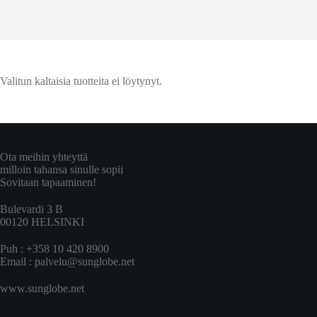
Valitun kaltaisia tuotteita ei löytynyt.
Ota meihin yhteyttä
milloin tahansa sinulle sopii
Sovitaan tapaaminen!
Bulevardi 3 B
00120 HELSINKI
Puh : +358 10 420 8900
Email :
palvelu@sunglobe.net
www.sunglobe.net