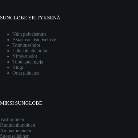
SUNGLOBE YRITYKSENÄ
Näin palvelemme
Asiakasrekisteriseloste
Toimitusehdot
Liikelahjatietoutta
Yhteystiedot
Tuotekatalogeja
Blogi
Oma painatus
MIKSI SUNGLOBE
Vastuullinen
Kunnianhimoinen
Ammattimainen
Suoraselkäinen