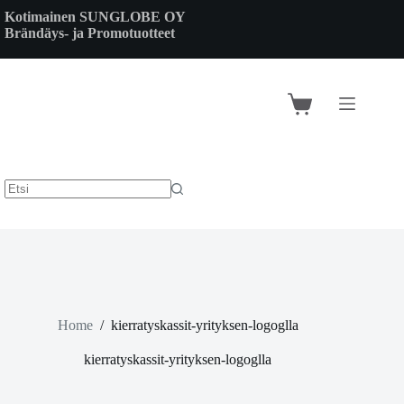
Skip
Kotimainen SUNGLOBE OY
to
Brändäys- ja Promotuotteet
content
Shopping
cart
Home
/
kierratyskassit-yrityksen-logoglla
kierratyskassit-yrityksen-logoglla